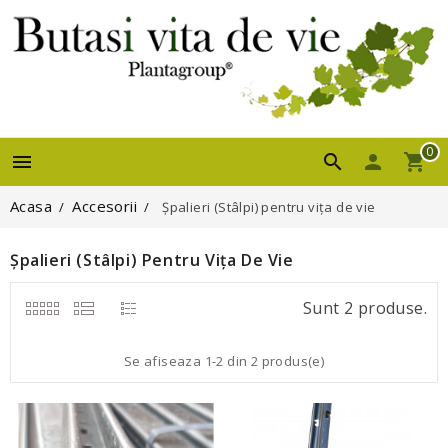
0


Acasa
Accesorii
Șpalieri (Stâlpi) pentru vița de vie
Șpalieri (Stâlpi) Pentru Vița De Vie
Sunt 2 produse.
Se afiseaza 1-2 din 2 produs(e)