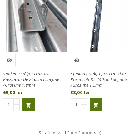
visibility
visibility
Spalieri (Stâlpi) Fruntasi
Spalieri ( Stâlpi ) Intermediari
Prezincati De 250cm Lungime
Prezincati De 240cm Lungime
/grosime 1,8mm
/grosime 1,5mm
Pret
Pret
69,00 lei
38,00 lei
remove
remove
shopping_cart
shopping_cart
add
add
Se afiseaza 1-2 din 2 produs(e)