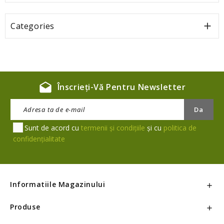
Categories

drafts
Înscrieți-Vă Pentru Newsletter
Sunt de acord cu
termenii și condițiile
și cu
politica de
confidențialitate
Informatiile Magazinului

Produse
