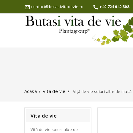
contact@butasivitadevie.ro
+40 724 040 308
mail_outline

Acasa
Vita de vie
Viță de vie soiuri albe de masă
Vita de vie
Viță de vie soiuri albe de