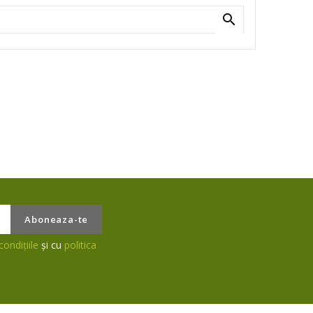

condițiile
și cu
politica