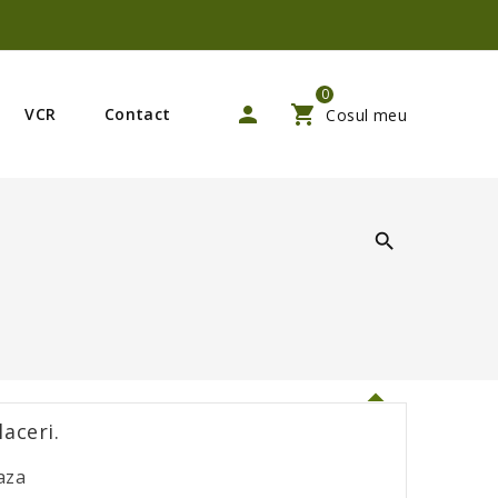
0
VCR
Contact
Cosul meu

aceri.
aza